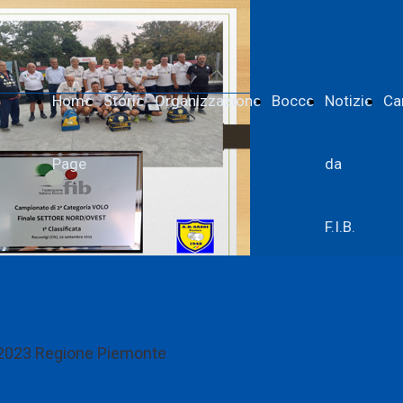
Home
Storia
Organizzazione
Bocce
Notizie
Ca
Page
da
F.I.B.
 2023 Regione Piemonte