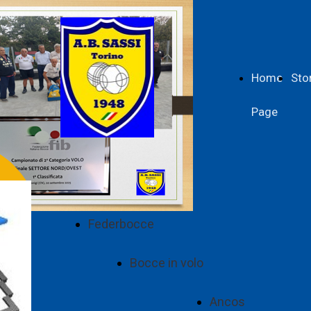
Home
Sto
Page
Federbocce
Bocce in volo
Ancos