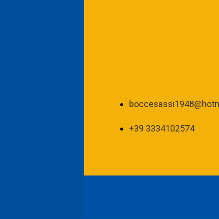
boccesassi1948@hotma
+39 3334102574