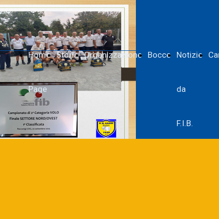
Home
Storia
Organizzazione
Bocce
Notizie
Ca
Page
da
F.I.B.