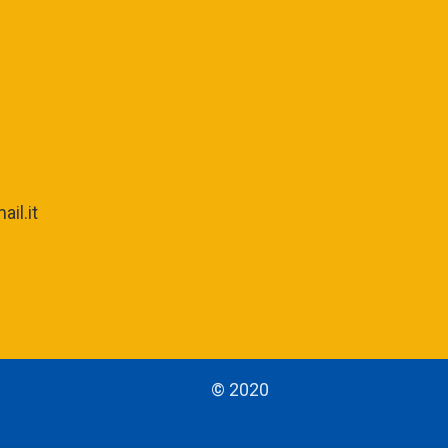
il.it
© 2020