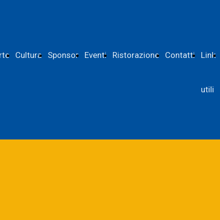
rte
Cultura
Sponsor
Eventi
Ristorazione
Contatti
Link
utili